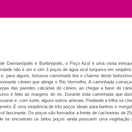
 de Damianópolis e Buritinópolis, o Poço Azul é uma visita ines
 verdade não é um e sim 3 poços de água azul turquesa em seqüên
, para alguns, tortuosa caminhada tira o charme deste belíssimo 
essionante cânion que abriga o Rio Vermelho. A caminhada começ
arpas das paredes calcárias do cânion, ao chegar a base do cân
curso é feito as margens do rio. Durante toda caminhada que du
saros e, com sorte, alguns outros animais. Findando a trilha se ch
rreiro. É uma seqüência de três poços ideais para banhos e mergu
ul fascinante. Os poços são formados a frente de cachoeiras de 2
nde se encontram os belos poços ainda possuem uma vegetação p