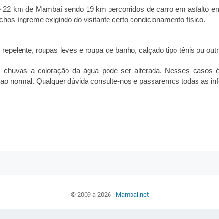
e 22 km de Mambaí sendo 19 km percorridos de carro em asfalto e
echos íngreme exigindo do visitante certo condicionamento físico.
, repelente, roupas leves e roupa de banho, calçado tipo tênis ou outr
s chuvas a coloração da água pode ser alterada. Nesses casos é
r ao normal. Qualquer dúvida consulte-nos e passaremos todas as i
© 2009 a 2026 -
Mambai.net